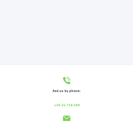
Ask us by phone:
+36 24 739 499
Send us a message: